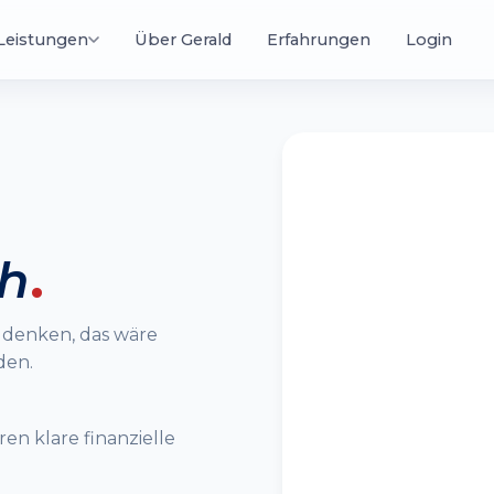
Leistungen
Über Gerald
Erfahrungen
Login
Ni
Dealmaking Masterclass
Dein Weg in die Finanzelite
Kl
un
Te
Mentoring
Spezialisierte 1:1-Begleitung
ch
.
Online Kurse
 denken, das wäre
Wissen, das sich auszahlt
den.
.000
500
+
+
en klare finanzielle
ENE KUNDEN
GASTVORTRÄGE