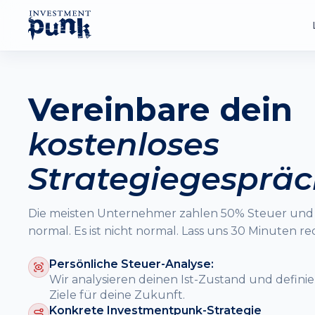
Immobilien
Vereinbare dein
Vermögen aufbauen mit Betongold
kostenloses
Steuern
Legal Steuern sparen, mehr behalten
Strategiegesprä
Kostenlose Inhalte
Die meisten Unternehmer zahlen 50% Steuer und
Videos, Podcasts, Guides & Kurse
normal. Es ist nicht normal. Lass uns 30 Minuten re
Persönliche Steuer-Analyse:
4,8
42
/5
Wir analysieren deinen Ist-Zustand und definier
TRUSTPILOT RATING
ZUFRIED
Ziele für deine Zukunft.
Konkrete Investmentpunk-Strategie