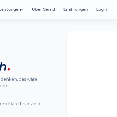
Leistungen
Über Gerald
Erfahrungen
Login
Ni
Dealmaking Masterclass
Dein Weg in die Finanzelite
Kl
un
Te
Mentoring
Spezialisierte 1:1-Begleitung
ch
.
Online Kurse
 denken, das wäre
Wissen, das sich auszahlt
den.
.000
500
+
+
en klare finanzielle
ENE KUNDEN
GASTVORTRÄGE