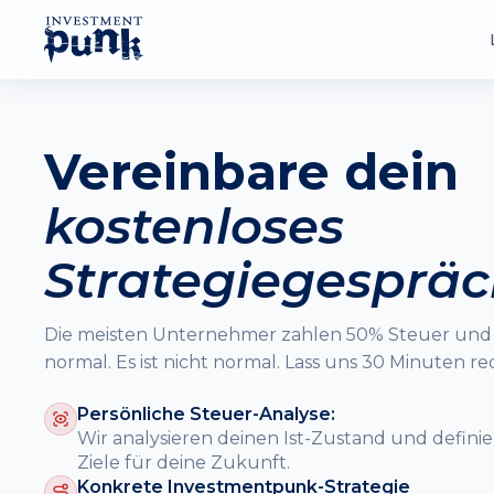
Immobilien
Vereinbare dein
Vermögen aufbauen mit Betongold
kostenloses
Steuern
Legal Steuern sparen, mehr behalten
Strategiegesprä
Kostenlose Inhalte
Die meisten Unternehmer zahlen 50% Steuer und
Videos, Podcasts, Guides & Kurse
normal. Es ist nicht normal. Lass uns 30 Minuten re
Persönliche Steuer-Analyse:
4,8
42
/5
Wir analysieren deinen Ist-Zustand und definier
TRUSTPILOT RATING
ZUFRIED
Ziele für deine Zukunft.
Konkrete Investmentpunk-Strategie