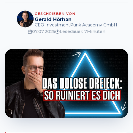
GESCHRIEBEN VON
Gerald Hörhan
CEO InvestmentPunk Academy GmbH
07.07.2025
Lesedauer:
7
Minuten