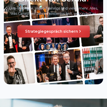
Live-Webinare, Video-Trainings und vieles mehr. Alles,
was Gerald seit Jahren kostenlos teilt, gebündelt an
einem Ort.
Strategiegespräch sichern
Über
42.000+
Zufriedene Kunden