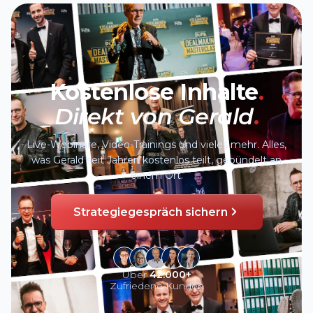
Kostenlose Inhalte
.
Direkt von Gerald
.
Live-Webinare, Video-Trainings und vieles mehr. Alles,
was Gerald seit Jahren kostenlos teilt, gebündelt an
einem Ort.
Strategiegespräch sichern
Über
42.000+
Zufriedene Kunden