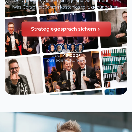
Live-Webinare, Video-Trainings und vieles mehr. Alles,
was Gerald seit Jahren kostenlos teilt, gebündelt an
einem Ort.
Strategiegespräch sichern
Über
42.000+
Zufriedene Kunden