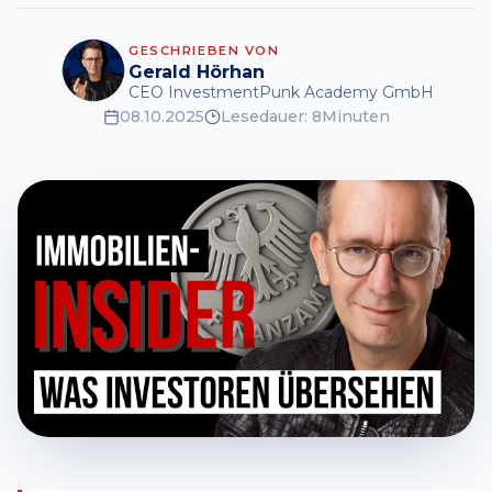
GESCHRIEBEN VON
Gerald Hörhan
CEO InvestmentPunk Academy GmbH
08.10.2025
Lesedauer:
8
Minuten