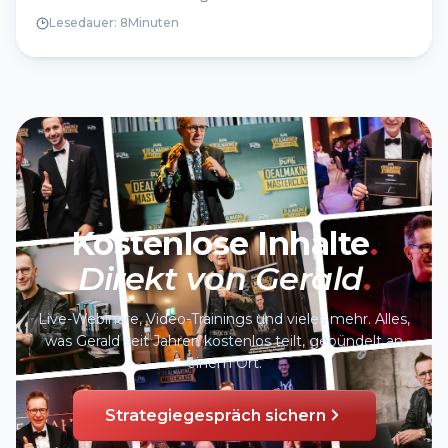
Lesedauer:
8
Minuten
Kostenlose Inhalte
.
Direkt von Gerald
.
Live-Webinare, Video-Trainings und vieles mehr. Alles,
was Gerald seit Jahren kostenlos teilt, gebündelt an
einem Ort.
Strategiegespräch sichern