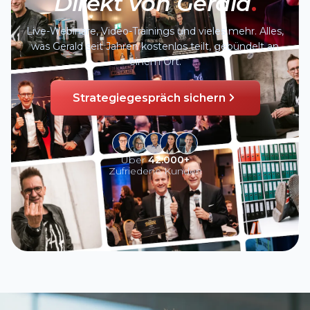
Direkt von Gerald
.
Live-Webinare, Video-Trainings und vieles mehr. Alles,
was Gerald seit Jahren kostenlos teilt, gebündelt an
einem Ort.
Strategiegespräch sichern
Über
42.000+
Zufriedene Kunden