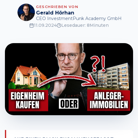
GESCHRIEBEN VON
Gerald Hörhan
CEO InvestmentPunk Academy GmbH
11.09.2024
Lesedauer:
8
Minuten