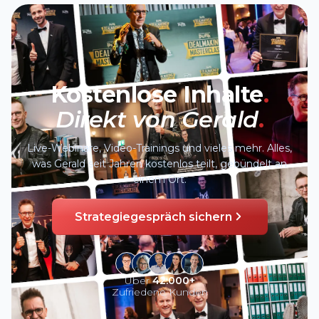
Kostenlose Inhalte
.
Direkt von Gerald
.
Live-Webinare, Video-Trainings und vieles mehr. Alles,
was Gerald seit Jahren kostenlos teilt, gebündelt an
einem Ort.
Strategiegespräch sichern
Über
42.000+
Zufriedene Kunden