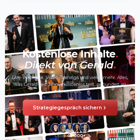
Kostenlose Inhalte
.
Direkt von Gerald
.
Live-Webinare, Video-Trainings und vieles mehr. Alles,
was Gerald seit Jahren kostenlos teilt, gebündelt an
einem Ort.
Strategiegespräch sichern
Über
42.000+